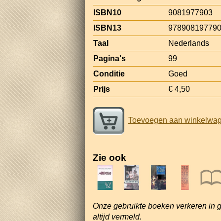
ISBN10
9081977903
ISBN13
97890819779
Taal
Nederlands
Pagina's
99
Conditie
Goed
Prijs
€ 4,50
Toevoegen aan winkelwa
Zie ook
Onze gebruikte boeken verkeren in 
altijd vermeld.