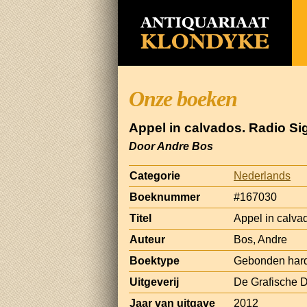
Onze boeken
Appel in calvados. Radio Si
Door Andre Bos
Categorie
Nederlands
Boeknummer
#167030
Titel
Appel in calva
Auteur
Bos, Andre
Boektype
Gebonden har
Uitgeverij
De Grafische 
Jaar van uitgave
2012