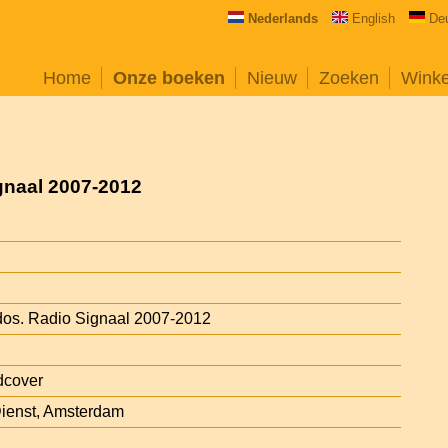
Nederlands
English
De
Home
Onze boeken
Nieuw
Zoeken
Wink
gnaal 2007-2012
dos. Radio Signaal 2007-2012
dcover
Dienst, Amsterdam