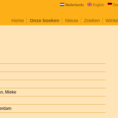
Nederlands
English
De
Home
Onze boeken
Nieuw
Zoeken
Wink
n, Mieke
terdam