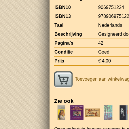
ISBN10
9069751224
ISBN13
97890697512
Taal
Nederlands
Beschrijving
Gesigneerd doo
Pagina's
42
Conditie
Goed
Prijs
€ 4,00
Toevoegen aan winkelwa
Zie ook