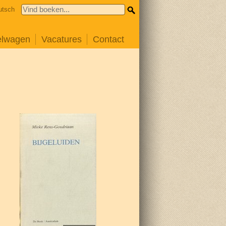
utsch
elwagen
Vacatures
Contact