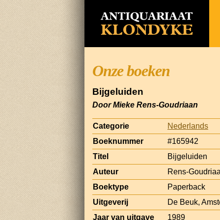
Onze boeken
Bijgeluiden
Door Mieke Rens-Goudriaan
Categorie
Nederlands
Boeknummer
#165942
Titel
Bijgeluiden
Auteur
Rens-Goudriaa
Boektype
Paperback
Uitgeverij
De Beuk, Ams
Jaar van uitgave
1989