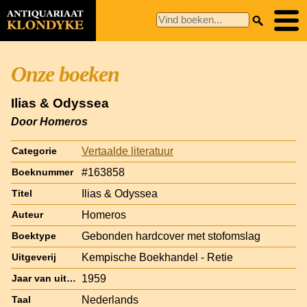
Onze boeken
Ilias & Odyssea
Door Homeros
Vertaalde literatuur
Categorie
#163858
Boeknummer
Ilias & Odyssea
Titel
Homeros
Auteur
Gebonden hardcover met stofomslag
Boektype
Kempische Boekhandel - Retie
Uitgeverij
1959
Jaar van uitgave
Nederlands
Taal