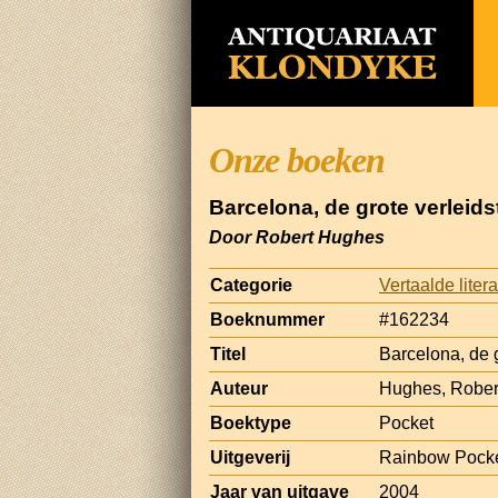
Onze boeken
Barcelona, de grote verleids
Door Robert Hughes
Categorie
Vertaalde liter
Boeknummer
#162234
Titel
Barcelona, de g
Auteur
Hughes, Rober
Boektype
Pocket
Uitgeverij
Rainbow Pock
Jaar van uitgave
2004