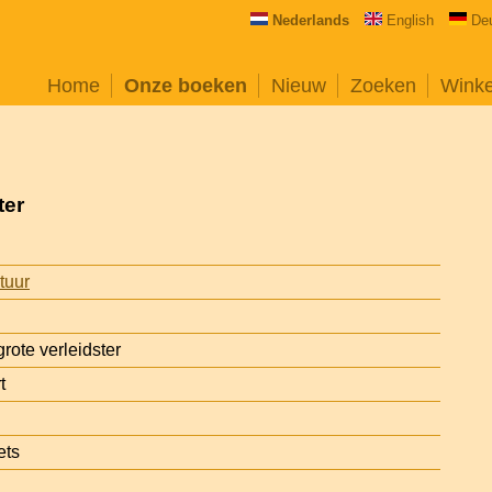
Nederlands
English
De
Home
Onze boeken
Nieuw
Zoeken
Wink
ter
atuur
rote verleidster
t
ets