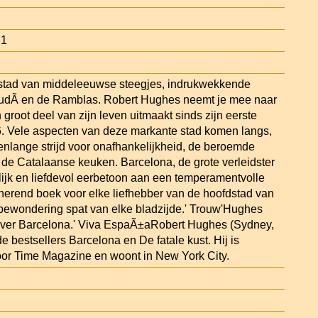
71
 stad van middeleeuwse steegjes, indrukwekkende
dÃ­ en de Ramblas. Robert Hughes neemt je mee naar
 groot deel van zijn leven uitmaakt sinds zijn eerste
. Vele aspecten van deze markante stad komen langs,
nlange strijd voor onafhankelijkheid, de beroemde
n de Catalaanse keuken. Barcelona, de grote verleidster
lijk en liefdevol eerbetoon aan een temperamentvolle
inerend boek voor elke liefhebber van de hoofdstad van
 bewondering spat van elke bladzijde.' Trouw'Hughes
s over Barcelona.' Viva EspaÃ±aRobert Hughes (Sydney,
e bestsellers Barcelona en De fatale kust. Hij is
voor Time Magazine en woont in New York City.