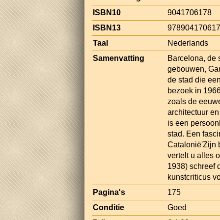
ISBN10
9041706178
ISBN13
97890417061
Taal
Nederlands
Samenvatting
Barcelona, de
gebouwen, Gau
de stad die een
bezoek in 1966
zoals de eeuwe
architectuur e
is een persoon
stad. Een fasc
Catalonië'Zijn
vertelt u alle
1938) schreef d
kunstcriticus 
Pagina's
175
Conditie
Goed