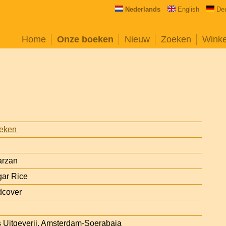
Nederlands
English
De
Home
Onze boeken
Nieuw
Zoeken
Wink
oeken
arzan
gar Rice
dcover
 Uitgeverij, Amsterdam-Soerabaia