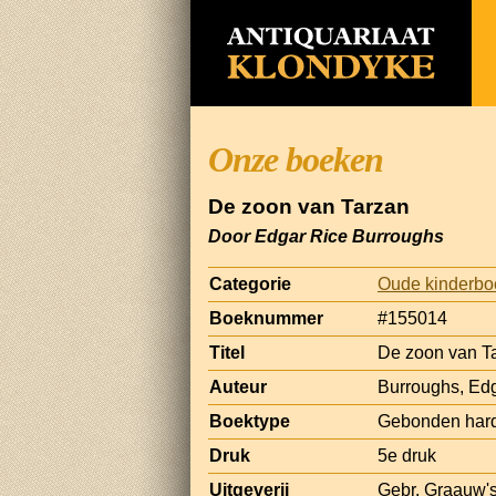
Onze boeken
De zoon van Tarzan
Door Edgar Rice Burroughs
Categorie
Oude kinderb
Boeknummer
#155014
Titel
De zoon van T
Auteur
Burroughs, Ed
Boektype
Gebonden har
Druk
5e druk
Uitgeverij
Gebr. Graauw's