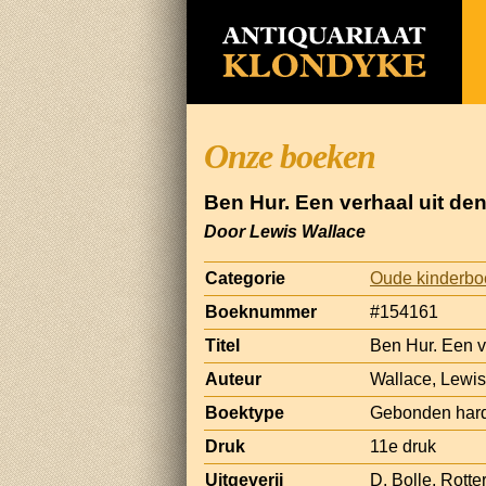
Onze boeken
Ben Hur. Een verhaal uit de
Door Lewis Wallace
Categorie
Oude kinderb
Boeknummer
#154161
Titel
Ben Hur. Een v
Auteur
Wallace, Lewis
Boektype
Gebonden har
Druk
11e druk
Uitgeverij
D. Bolle, Rott