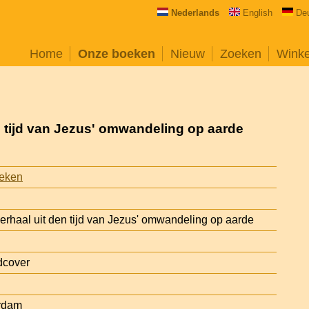
Nederlands
English
De
Home
Onze boeken
Nieuw
Zoeken
Wink
n tijd van Jezus' omwandeling op aarde
oeken
erhaal uit den tijd van Jezus' omwandeling op aarde
dcover
erdam