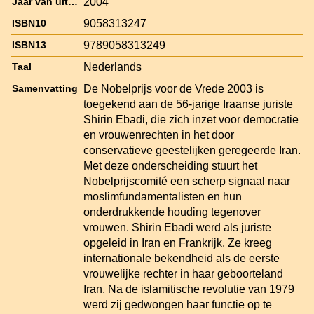
2004
Jaar van uitgave
9058313247
ISBN10
9789058313249
ISBN13
Nederlands
Taal
De Nobelprijs voor de Vrede 2003 is
Samenvatting
toegekend aan de 56-jarige Iraanse juriste
Shirin Ebadi, die zich inzet voor democratie
en vrouwenrechten in het door
conservatieve geestelijken geregeerde Iran.
Met deze onderscheiding stuurt het
Nobelprijscomité een scherp signaal naar
moslimfundamentalisten en hun
onderdrukkende houding tegenover
vrouwen. Shirin Ebadi werd als juriste
opgeleid in Iran en Frankrijk. Ze kreeg
internationale bekendheid als de eerste
vrouwelijke rechter in haar geboorteland
Iran. Na de islamitische revolutie van 1979
werd zij gedwongen haar functie op te