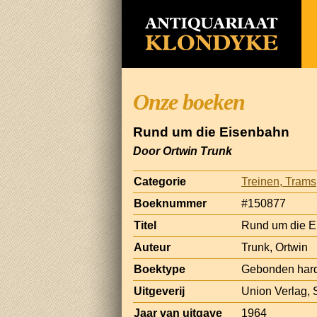
Onze boeken
Rund um die Eisenbahn
Door Ortwin Trunk
Categorie
Treinen, Tram
Boeknummer
#150877
Titel
Rund um die E
Auteur
Trunk, Ortwin
Boektype
Gebonden har
Uitgeverij
Union Verlag, S
Jaar van uitgave
1964