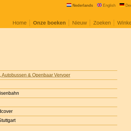
Nederlands
English
De
Home
Onze boeken
Nieuw
Zoeken
Wink
s, Autobussen & Openbaar Vervoer
isenbahn
dcover
tuttgart