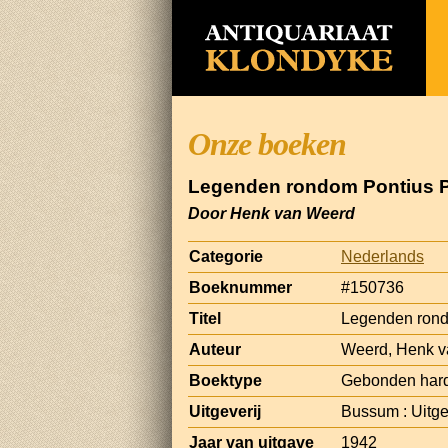
Onze boeken
Legenden rondom Pontius P
Door Henk van Weerd
Categorie
Nederlands
Boeknummer
#150736
Titel
Legenden rond
Auteur
Weerd, Henk v
Boektype
Gebonden har
Uitgeverij
Bussum : Uitge
Jaar van uitgave
1942