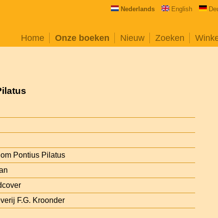
Nederlands
English
De
Home
Onze boeken
Nieuw
Zoeken
Wink
ilatus
om Pontius Pilatus
an
dcover
verij F.G. Kroonder