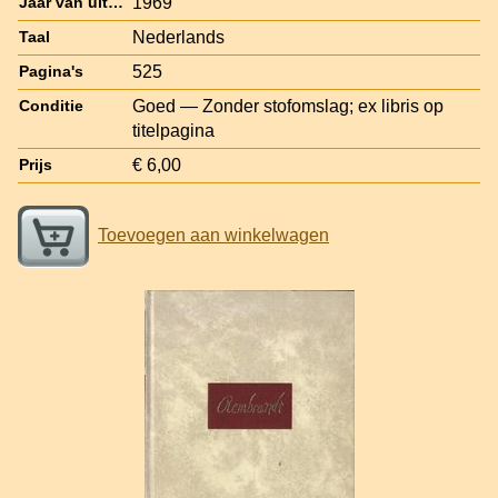
1969
Jaar van uitgave
Nederlands
Taal
525
Pagina's
Goed — Zonder stofomslag; ex libris op
Conditie
titelpagina
€ 6,00
Prijs
Toevoegen aan winkelwagen