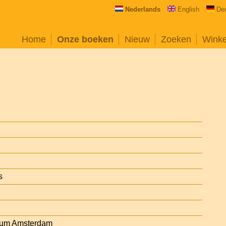
Nederlands
English
De
Home
Onze boeken
Nieuw
Zoeken
Wink
s
eum Amsterdam