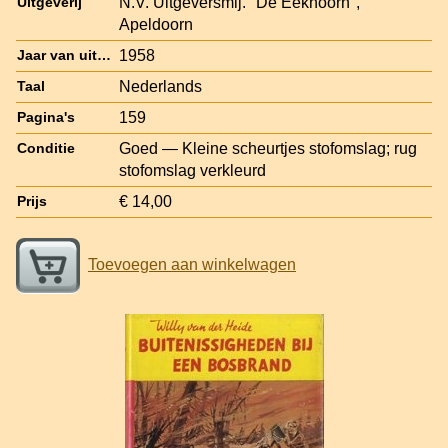
N.V. Uitgeversmij. "De Eekhoorn",
Uitgeverij
Apeldoorn
1958
Jaar van uitgave
Nederlands
Taal
159
Pagina's
Goed — Kleine scheurtjes stofomslag; rug
Conditie
stofomslag verkleurd
€ 14,00
Prijs
Toevoegen aan winkelwagen