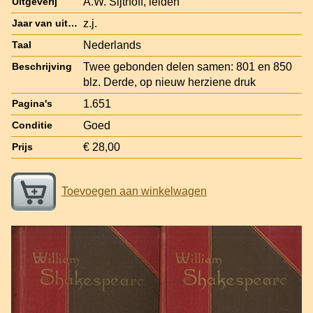
A.W. Sijthoff, leiden
Uitgeverij
z.j.
Jaar van uitgave
Nederlands
Taal
Twee gebonden delen samen: 801 en 850
Beschrijving
blz. Derde, op nieuw herziene druk
1.651
Pagina's
Goed
Conditie
€ 28,00
Prijs
Toevoegen aan winkelwagen