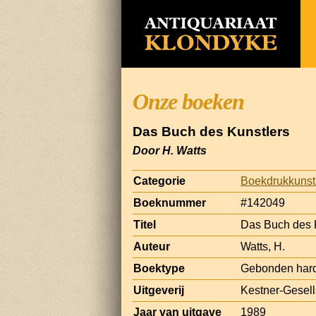
Onze boeken
Das Buch des Kunstlers
Door H. Watts
Categorie
Boekdrukkunst
Boeknummer
#142049
Titel
Das Buch des 
Auteur
Watts, H.
Boektype
Gebonden har
Uitgeverij
Kestner-Gesell
Jaar van uitgave
1989