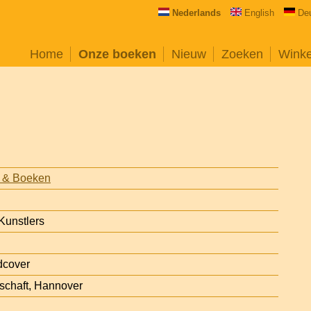
Nederlands
English
De
Home
Onze boeken
Nieuw
Zoeken
Wink
 & Boeken
Kunstlers
dcover
schaft, Hannover