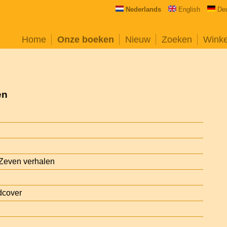
Nederlands
English
De
Home
Onze boeken
Nieuw
Zoeken
Wink
en
Zeven verhalen
dcover