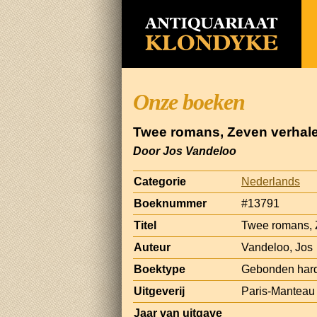
Onze boeken
Twee romans, Zeven verhal
Door Jos Vandeloo
Categorie
Nederlands
Boeknummer
#13791
Titel
Twee romans, 
Auteur
Vandeloo, Jos
Boektype
Gebonden har
Uitgeverij
Paris-Manteau
Jaar van uitgave