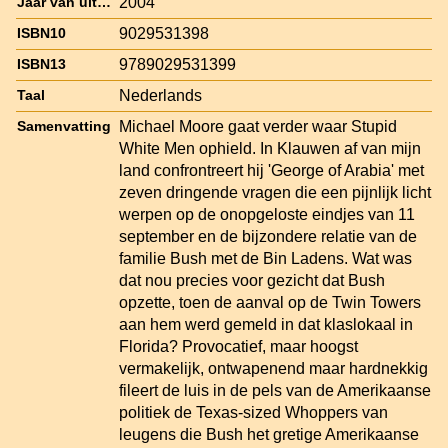
2004
Jaar van uitgave
9029531398
ISBN10
9789029531399
ISBN13
Nederlands
Taal
Michael Moore gaat verder waar Stupid
Samenvatting
White Men ophield. In Klauwen af van mijn
land confrontreert hij 'George of Arabia' met
zeven dringende vragen die een pijnlijk licht
werpen op de onopgeloste eindjes van 11
september en de bijzondere relatie van de
familie Bush met de Bin Ladens. Wat was
dat nou precies voor gezicht dat Bush
opzette, toen de aanval op de Twin Towers
aan hem werd gemeld in dat klaslokaal in
Florida? Provocatief, maar hoogst
vermakelijk, ontwapenend maar hardnekkig
fileert de luis in de pels van de Amerikaanse
politiek de Texas-sized Whoppers van
leugens die Bush het gretige Amerikaanse