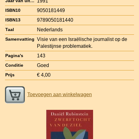
1991
Jaar van uitgave
9050181449
ISBN10
9789050181440
ISBN13
Nederlands
Taal
Visie van een Israëlische journalist op de
Samenvatting
Palestijnse problematiek.
143
Pagina's
Goed
Conditie
€ 4,00
Prijs
Toevoegen aan winkelwagen