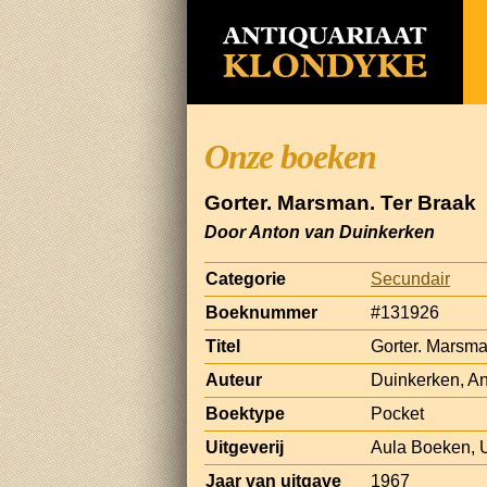
Onze boeken
Gorter. Marsman. Ter Braak
Door Anton van Duinkerken
Categorie
Secundair
Boeknummer
#131926
Titel
Gorter. Marsma
Auteur
Duinkerken, A
Boektype
Pocket
Uitgeverij
Aula Boeken, U
Jaar van uitgave
1967