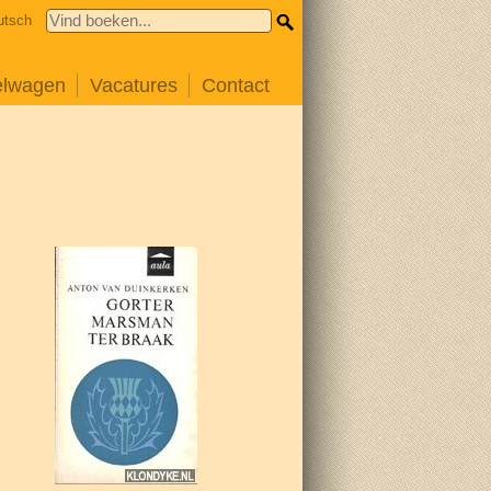
utsch
elwagen
Vacatures
Contact