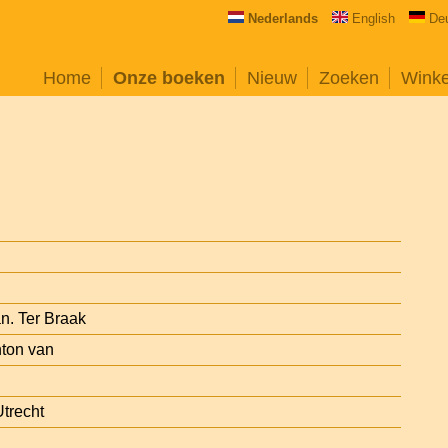
Nederlands
English
De
Home
Onze boeken
Nieuw
Zoeken
Wink
n. Ter Braak
nton van
trecht