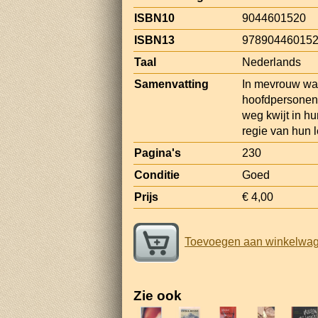
ISBN10
9044601520
ISBN13
97890446015
Taal
Nederlands
Samenvatting
In mevrouw wast
hoofdpersonen:
weg kwijt in h
regie van hun l
Pagina's
230
Conditie
Goed
Prijs
€ 4,00
Toevoegen aan winkelwa
Zie ook