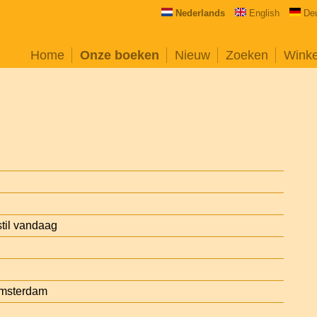
Nederlands
English
De
Home
Onze boeken
Nieuw
Zoeken
Wink
til vandaag
Amsterdam