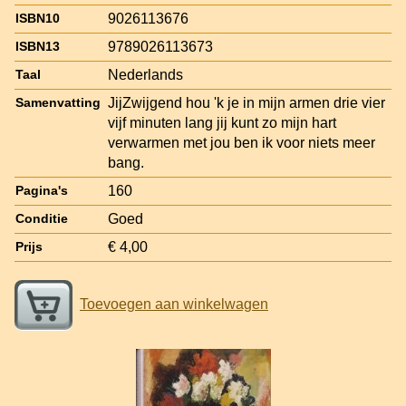
9026113676
ISBN10
9789026113673
ISBN13
Nederlands
Taal
JijZwijgend hou 'k je in mijn armen drie vier
Samenvatting
vijf minuten lang jij kunt zo mijn hart
verwarmen met jou ben ik voor niets meer
bang.
160
Pagina's
Goed
Conditie
€ 4,00
Prijs
Toevoegen aan winkelwagen