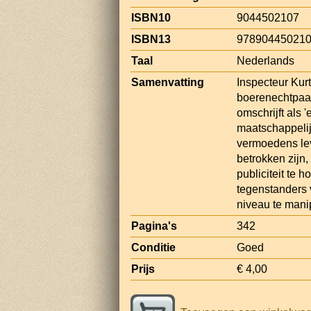
ISBN10
9044502107
ISBN13
97890445021
Taal
Nederlands
Samenvatting
Inspecteur Kur
boerenechtpaar
omschrijft als '
maatschappelij
vermoedens lev
betrokken zijn,
publiciteit te
tegenstanders 
niveau te mani
Pagina's
342
Conditie
Goed
Prijs
€ 4,00