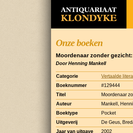
Onze boeken
Moordenaar zonder gezicht
Door Henning Mankell
Categorie
Vertaalde liter
Boeknummer
#129444
Titel
Moordenaar zo
Auteur
Mankell, Henn
Boektype
Pocket
Uitgeverij
De Geus, Bred
Jaar van uitgave
2002