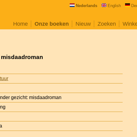
Nederlands
English
De
Home
Onze boeken
Nieuw
Zoeken
Wink
: misdaadroman
atuur
nder gezicht: misdaadroman
ing
a