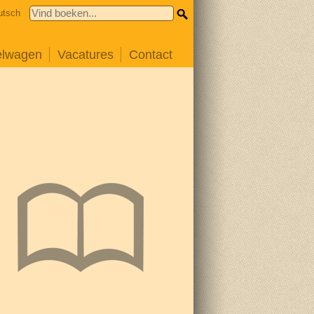
utsch
elwagen
Vacatures
Contact