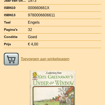
1973
Jaar van uitgave
000660661X
ISBN10
9780006606611
ISBN13
Engels
Taal
32
Pagina's
Goed
Conditie
€ 4,00
Prijs
Toevoegen aan winkelwagen