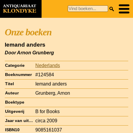
Onze boeken
Iemand anders
Door Arnon Grunberg
Nederlands
Categorie
#124584
Boeknummer
Iemand anders
Titel
Grunberg, Arnon
Auteur
Boektype
B for Books
Uitgeverij
circa 2009
Jaar van uitgave
9085161037
ISBN10