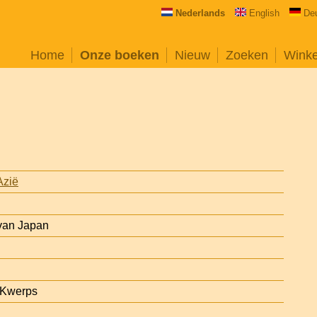
Nederlands
English
De
Home
Onze boeken
Nieuw
Zoeken
Wink
Azië
 van Japan
-Kwerps