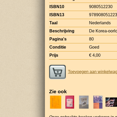
ISBN10
9080512230
ISBN13
97890805122
Taal
Nederlands
Beschrijving
De Korea-oorl
Pagina's
80
Conditie
Goed
Prijs
€ 4,00
Toevoegen aan winkelwa
Zie ook