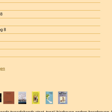
38
og 8
gen