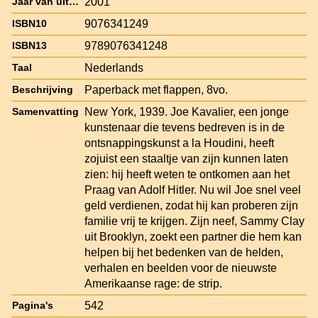
2001
Jaar van uitgave
9076341249
ISBN10
9789076341248
ISBN13
Nederlands
Taal
Paperback met flappen, 8vo.
Beschrijving
New York, 1939. Joe Kavalier, een jonge
Samenvatting
kunstenaar die tevens bedreven is in de
ontsnappingskunst a la Houdini, heeft
zojuist een staaltje van zijn kunnen laten
zien: hij heeft weten te ontkomen aan het
Praag van Adolf Hitler. Nu wil Joe snel veel
geld verdienen, zodat hij kan proberen zijn
familie vrij te krijgen. Zijn neef, Sammy Clay
uit Brooklyn, zoekt een partner die hem kan
helpen bij het bedenken van de helden,
verhalen en beelden voor de nieuwste
Amerikaanse rage: de strip.
542
Pagina's