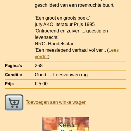
geschilderd van een roemruchte buurt.
'Een groot en groots boek.'
jury AKO literatuur Prijs 1995
'Ontroerend en zuiver [...]geestig en
levensecht.'
NRC- Handelsblad
'Een meeslepend verhaal vol ver
... (
Lees
verder
)
268
Pagina's
Goed — Leesvouwen rug.
Conditie
€ 5,00
Prijs
Toevoegen aan winkelwagen