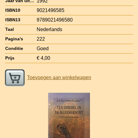
1992
Jaar van uitgave
9021496585
ISBN10
9789021496580
ISBN13
Nederlands
Taal
222
Pagina's
Goed
Conditie
€ 4,00
Prijs
Toevoegen aan winkelwagen