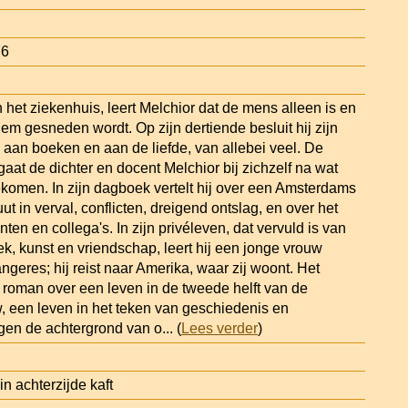
76
n het ziekenhuis, leert Melchior dat de mens alleen is en
n hem gesneden wordt. Op zijn dertiende besluit hij zijn
 aan boeken en aan de liefde, van allebei veel. De
 gaat de dichter en docent Melchior bij zichzelf na wat
ekomen. In zijn dagboek vertelt hij over een Amsterdams
uut in verval, conflicten, dreigend ontslag, en over het
ten en collega's. In zijn privéleven, dat vervuld is van
iek, kunst en vriendschap, leert hij een jonge vrouw
geres; hij reist naar Amerika, waar zij woont. Het
n roman over een leven in de tweede helft van de
w, een leven in het teken van geschiedenis en
gen de achtergrond van o
... (
Lees verder
)
 achterzijde kaft