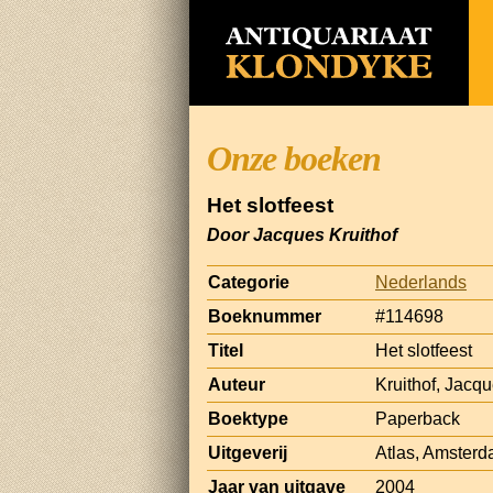
Onze boeken
Het slotfeest
Door Jacques Kruithof
Categorie
Nederlands
Boeknummer
#114698
Titel
Het slotfeest
Auteur
Kruithof, Jacq
Boektype
Paperback
Uitgeverij
Atlas, Amster
Jaar van uitgave
2004