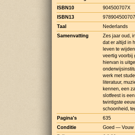
ISBN10
904500707X
ISBN13
97890450070
Taal
Nederlands
Samenvatting
Zes jaar oud, i
dat er altijd i
leven te wijden
veertig voorbij
hiervan is uitg
onderwijsinstit
werk met studen
literatuur, muz
kennen, een zan
slotfeest is ee
twintigste eeu
schoonheid, te
Pagina's
635
Conditie
Goed — Vouw in