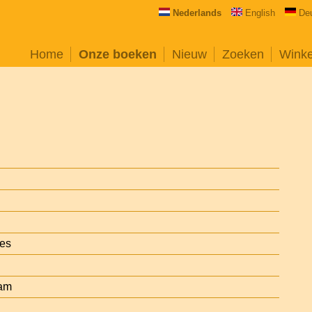
Nederlands
English
De
Home
Onze boeken
Nieuw
Zoeken
Wink
ues
dam