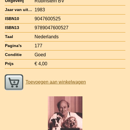
Rubinstein BV
Uitgeverij
1983
Jaar van uitgave
9047600525
ISBN10
9789047600527
ISBN13
Nederlands
Taal
177
Pagina's
Goed
Conditie
€ 4,00
Prijs
Toevoegen aan winkelwagen