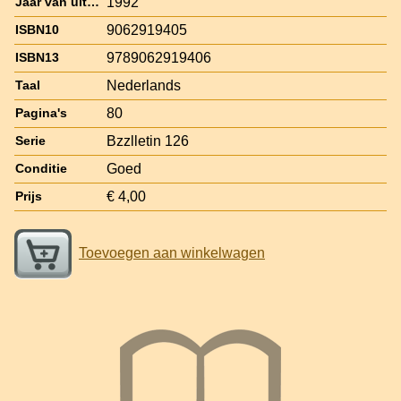
1992
Jaar van uitgave
9062919405
ISBN10
9789062919406
ISBN13
Nederlands
Taal
80
Pagina's
Bzzlletin 126
Serie
Goed
Conditie
€ 4,00
Prijs
Toevoegen aan winkelwagen