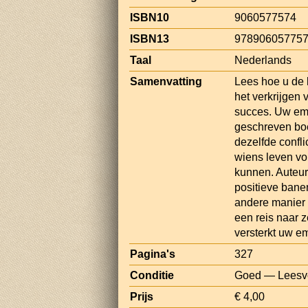
ISBN10
9060577574
ISBN13
97890605775
Taal
Nederlands
Samenvatting
Lees hoe u de 
het verkrijgen
succes. Uw emo
geschreven boek
dezelfde confl
wiens leven vol
kunnen. Auteur 
positieve bane
andere manier 
een reis naar ze
versterkt uw emo
Pagina's
327
Conditie
Goed — Leesvo
Prijs
€ 4,00