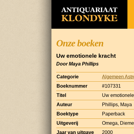
Onze boeken
Uw emotionele kracht
Door Maya Phillips
Categorie
Algemeen Astrol
Boeknummer
#107331
Titel
Uw emotionele
Auteur
Phillips, Maya
Boektype
Paperback
Uitgeverij
Omega, Diem
Jaar van uitgave
2000