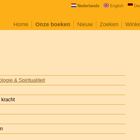
Nederlands
English
De
Home
Onze boeken
Nieuw
Zoeken
Wink
ogie & Spiritualiteit
 kracht
en