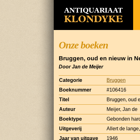
Onze boeken
Bruggen, oud en nieuw in N
Door Jan de Meijer
Categorie
Bruggen
Boeknummer
#106416
Titel
Bruggen, oud 
Auteur
Meijer, Jan de
Boektype
Gebonden har
Uitgeverij
Allert de lang
Jaar van uitgave
1946