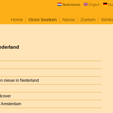
Nederlands
English
De
Home
Onze boeken
Nieuw
Zoeken
Wink
ederland
en nieuw in Nederland
dcover
e, Amsterdam