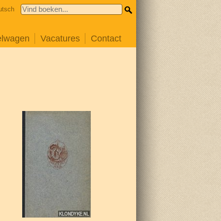
utsch
elwagen
Vacatures
Contact