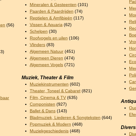
Pad
Mineralen & Gesteenten
(101)
Meu
Paarden & Paardrijden
(74)
Mod
Reptielen & Amfibieën
(117)
Rel
Vissen & Aquaria
(62)
ken
(56)
Rec
Schelpen
(30)
Boe
Roofvogels en uilen
(106)
Vro
Vlinders
(83)
Hom
Algemeen Natuur
(451)
3)
Cir
Algemeen Dieren
(474)
Ec
Algemeen Vogels
(721)
Me
Pol
Muziek, Theater & Film
Car
Muziekinstrumenten
(602)
Ge
Theater, Toneel & Cabaret
(821)
Film, Cinema & TV
(635)
nbaar
Antiqu
Componisten
(927)
Oud
Ballet & Dans
(143)
Ef
Bladmuziek, Liederen & Songteksten
(644)
Popmuziek & Modern
(468)
Diver
Muziekgeschiedenis
(468)
Div