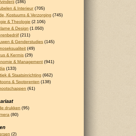
vinderij
(186)
belen & Interieur
(705)
e, Kostuums & Verzorging
(745)
igie & Theologie
(2.106)
lame & Design
(1.050)
renbedrijf
(211)
uwen & Genderstudies
(145)
oseksualiteit
(49)
cus & Kermis
(29)
onomie & Management
(941)
dia
(133)
itiek & Staatsinrichting
(662)
toons & Spotprenten
(138)
nootschappen
(61)
ariaat
e drukken
(95)
emera
(80)
sen
ersen
(2)