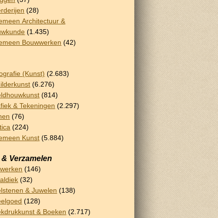
rderijen
(28)
emeen Architectuur &
uwkunde
(1.435)
gemeen Bouwwerken
(42)
ografie (Kunst)
(2.683)
ilderkunst
(6.276)
ldhouwkunst
(814)
fiek & Tekeningen
(2.297)
nen
(76)
tica
(224)
emeen Kunst
(5.884)
 & Verzamelen
rwerken
(146)
aldiek
(32)
lstenen & Juwelen
(138)
eelgoed
(128)
kdrukkunst & Boeken
(2.717)