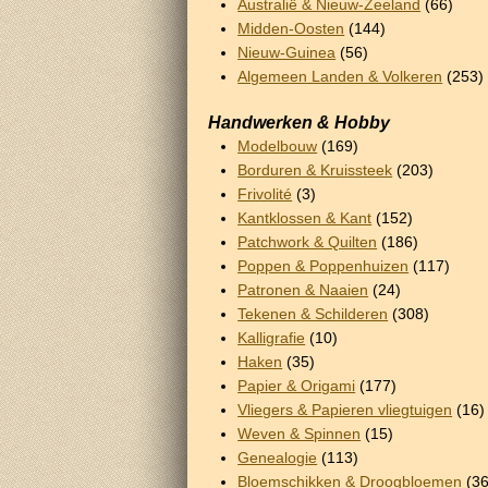
Australië & Nieuw-Zeeland
(66)
Midden-Oosten
(144)
Nieuw-Guinea
(56)
Algemeen Landen & Volkeren
(253)
Handwerken & Hobby
Modelbouw
(169)
Borduren & Kruissteek
(203)
Frivolité
(3)
Kantklossen & Kant
(152)
Patchwork & Quilten
(186)
Poppen & Poppenhuizen
(117)
Patronen & Naaien
(24)
Tekenen & Schilderen
(308)
Kalligrafie
(10)
Haken
(35)
Papier & Origami
(177)
Vliegers & Papieren vliegtuigen
(16)
Weven & Spinnen
(15)
Genealogie
(113)
Bloemschikken & Droogbloemen
(36