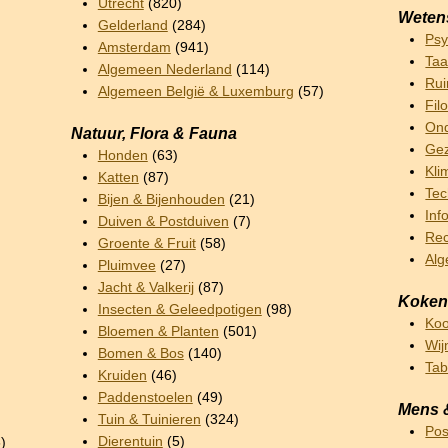
Utrecht
(820)
Weten
Gelderland
(284)
Psy
Amsterdam
(941)
Taa
Algemeen Nederland
(114)
Rui
Algemeen België & Luxemburg
(57)
Fil
Ond
Natuur, Flora & Fauna
Gez
Honden
(63)
Kli
Katten
(87)
Tec
Bijen & Bijenhouden
(21)
Inf
Duiven & Postduiven
(7)
Rec
Groente & Fruit
(58)
Al
Pluimvee
(27)
Jacht & Valkerij
(87)
Koken
Insecten & Geleedpotigen
(98)
Ko
Bloemen & Planten
(501)
Wij
Bomen & Bos
(140)
Ta
Kruiden
(46)
Paddenstoelen
(49)
Mens 
Tuin & Tuinieren
(324)
Pos
Dierentuin
(5)
)