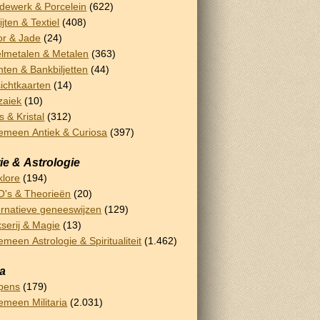
dewerk & Porcelein
(622)
ijten & Textiel
(408)
or & Jade
(24)
lmetalen & Metalen
(363)
ten & Bankbiljetten
(44)
ichtkaarten
(14)
zaiek
(10)
s & Kristal
(312)
emeen Antiek & Curiosa
(397)
ie & Astrologie
klore
(194)
's & Theorieën
(20)
ernatieve geneeswijzen
(129)
serij & Magie
(13)
emeen Astrologie & Spiritualiteit
(1.462)
ia
pens
(179)
emeen Militaria
(2.031)