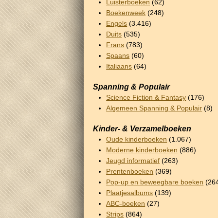
Luisterboeken
(62)
Boekenweek
(248)
Engels
(3.416)
Duits
(535)
Frans
(783)
Spaans
(60)
Italiaans
(64)
Spanning & Populair
Science Fiction & Fantasy
(176)
Algemeen Spanning & Populair
(8)
Kinder- & Verzamelboeken
Oude kinderboeken
(1.067)
Moderne kinderboeken
(886)
Jeugd informatief
(263)
Prentenboeken
(369)
Pop-up en beweegbare boeken
(26
Plaatjesalbums
(139)
ABC-boeken
(27)
Strips
(864)