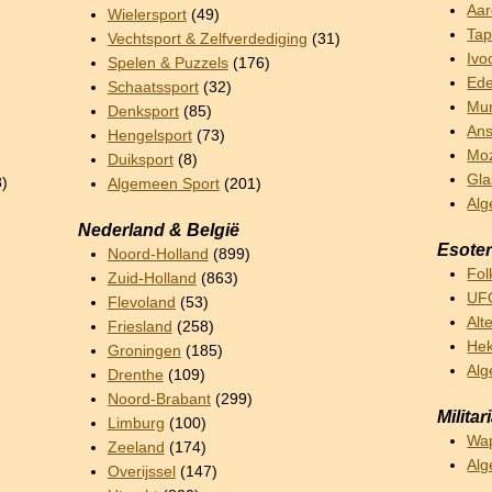
Aar
Wielersport
(49)
Tap
Vechtsport & Zelfverdediging
(31)
Ivo
Spelen & Puzzels
(176)
Ede
Schaatssport
(32)
Mun
Denksport
(85)
Ans
Hengelsport
(73)
Mo
Duiksport
(8)
Gla
8)
Algemeen Sport
(201)
Alg
Nederland & België
Esoter
Noord-Holland
(899)
Fol
Zuid-Holland
(863)
UFO
Flevoland
(53)
Alt
Friesland
(258)
Hek
Groningen
(185)
Alg
Drenthe
(109)
Noord-Brabant
(299)
Militar
Limburg
(100)
Wa
Zeeland
(174)
Alg
Overijssel
(147)