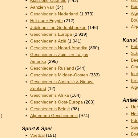
Klassieke Oudheid
(443)
Boe
Aanzien van
(34)
Alg
Geschiedenis Nederland
(1.973)
Bo
Het oude Egypte
(212)
Al
Jubileum- en Gedenkboeken
(146)
Geschiedenis Europa
(2.919)
Kunst
Geschiedenis Azië
(1.041)
Fot
Geschiedenis Noord-Amerika
(860)
Sch
Geschiedenis Zuid- en Latijns
Bee
Amerika
(295)
Gra
Geschiedenis Rusland
(544)
Ico
Geschiedenis Midden-Oosten
(333)
Ero
Geschiedenis Australië & Nieuw-
Alg
Zeeland
(12)
Geschiedenis Afrika
(164)
Antiek
Geschiedenis Oost-Europa
(263)
Uu
Geschiedenis België
(98)
Her
4)
Algemeen Geschiedenis
(974)
Ede
Sp
Sport & Spel
Boe
Voetbal
(151)