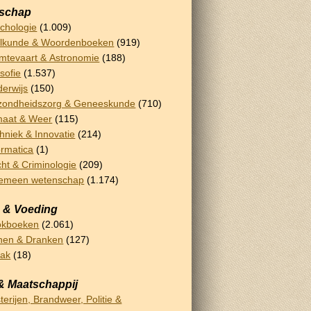
schap
chologie
(1.009)
lkunde & Woordenboeken
(919)
mtevaart & Astronomie
(188)
osofie
(1.537)
erwijs
(150)
ondheidszorg & Geneeskunde
(710)
maat & Weer
(115)
hniek & Innovatie
(214)
ormatica
(1)
ht & Criminologie
(209)
gemeen wetenschap
(1.174)
 & Voeding
okboeken
(2.061)
nen & Dranken
(127)
bak
(18)
& Maatschappij
terijen, Brandweer, Politie &