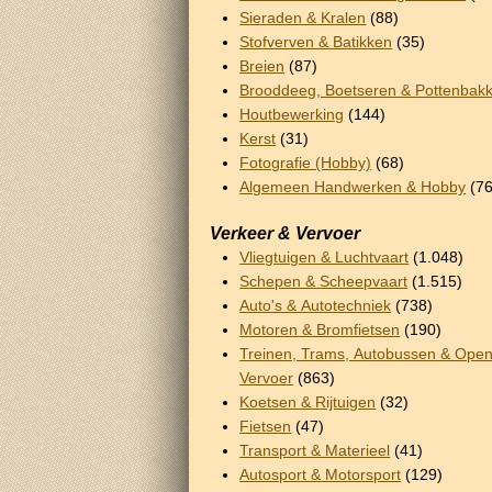
Sieraden & Kralen
(88)
Stofverven & Batikken
(35)
Breien
(87)
Brooddeeg, Boetseren & Pottenbak
Houtbewerking
(144)
Kerst
(31)
Fotografie (Hobby)
(68)
Algemeen Handwerken & Hobby
(76
Verkeer & Vervoer
Vliegtuigen & Luchtvaart
(1.048)
Schepen & Scheepvaart
(1.515)
Auto's & Autotechniek
(738)
Motoren & Bromfietsen
(190)
Treinen, Trams, Autobussen & Ope
Vervoer
(863)
Koetsen & Rijtuigen
(32)
Fietsen
(47)
Transport & Materieel
(41)
Autosport & Motorsport
(129)