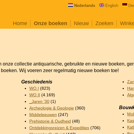
Nederlands
English
De
Home
Onze boeken
Nieuw
Zoeken
Wink
an onze collectie antiquarische, gebruikte en nieuwe boeken, ge
e boeken. Wij voeren zeer regelmatig nieuwe boeken toe!
Geschiedenis
Za
WO I
(823)
Har
WO II
(4.169)
Alg
_Jaren '30
(1)
Bouwk
Archeologie & Geologie
(360)
Mo
Middeleeuwen
(247)
Kas
Prehistorie & Oudheid
(48)
Kat
Ontdekkingsreizen & Expedities
(706)
Br