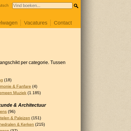
utsch
elwagen
Vacatures
Contact
rangschikt per categorie. Tussen
ng
(18)
monie & Fanfare
(4)
emeen Muziek
(1.185)
unde & Architectuur
lens
(96)
telen & Paleizen
(151)
hedralen & Kerken
(215)
uggen
(37)