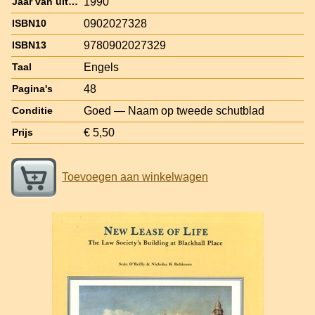
1990
Jaar van uitgave
0902027328
ISBN10
9780902027329
ISBN13
Engels
Taal
48
Pagina's
Goed — Naam op tweede schutblad
Conditie
€ 5,50
Prijs
Toevoegen aan winkelwagen