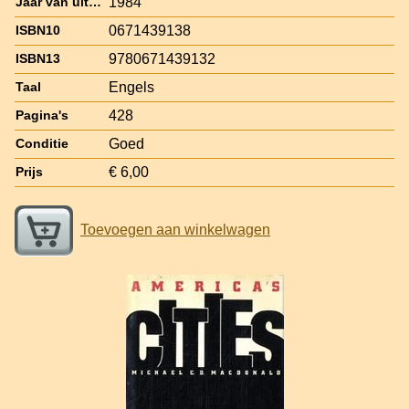
1984
Jaar van uitgave
0671439138
ISBN10
9780671439132
ISBN13
Engels
Taal
428
Pagina's
Goed
Conditie
€ 6,00
Prijs
Toevoegen aan winkelwagen