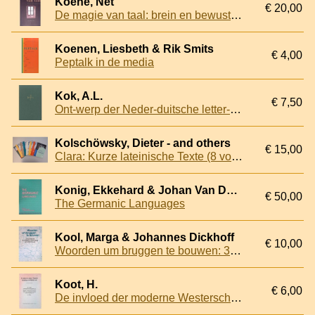
Koene, Net
€ 20,00
De magie van taal: brein en bewustzijn, wijzelf en de Ander, taal en werkelijkheid
Koenen, Liesbeth & Rik Smits
€ 4,00
Peptalk in de media
Kok, A.L.
€ 7,50
Ont-werp der Neder-duitsche letter-konst
Kolschöwsky, Dieter - and others
€ 15,00
Clara: Kurze lateinische Texte (8 volumes)
Konig, Ekkehard & Johan Van Der Auwera
€ 50,00
The Germanic Languages
Kool, Marga & Johannes Dickhoff
€ 10,00
Woorden um bruggen te bouwen: 30 schrievers in Drèents,Grunnings en Platt-Duuts
Koot, H.
€ 6,00
De invloed der moderne Westersche beschaving op de Maleische taal