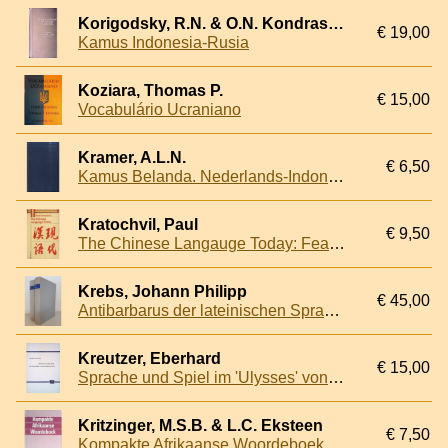
Korigodsky, R.N. & O.N. Kondrasjkin & B.I. Zinowjev
€ 19,00
Kamus Indonesia-Rusia
Koziara, Thomas P.
€ 15,00
Vocabulário Ucraniano
Kramer, A.L.N.
€ 6,50
Kamus Belanda. Nederlands-Indonesisch en Indonesisch-Nederlands
Kratochvil, Paul
€ 9,50
The Chinese Langauge Today: Features of an Emerging Standard
Krebs, Johann Philipp
€ 45,00
Antibarbarus der lateinischen Sprache: Nebst einem kurzen Abriss der Geschichte der lateinischen Sprache und Bemerkungen über reine Latinität (2 volumes)
Kreutzer, Eberhard
€ 15,00
Sprache und Spiel im 'Ulysses' von James Joyce
Kritzinger, M.S.B. & L.C. Eksteen
€ 7,50
Kompakte Afrikaanse Woordeboek