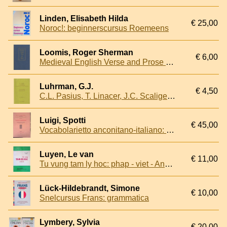
Linden, Elisabeth Hilda
€ 25,00
Noroc!: beginnerscursus Roemeens
Loomis, Roger Sherman
€ 6,00
Medieval English Verse and Prose in modernized versions
Luhrman, G.J.
€ 4,50
C.L. Pasius, T. Linacer, J.C. Scaliger en hun beschouwing van het werkwoord. Een kritisch-vergelijkende studie omtrent XVIde eeuwse taalkundige theorievorming. Proefschrift
Luigi, Spotti
€ 45,00
Vocabolarietto anconitano-italiano: Voci, locuzioni e proverbi, piu comunemente in uso nella provicia di Ancona, con a confronto i corrispondenti in italiano
Luyen, Le van
€ 11,00
Tu vung tam ly hoc: phap - viet - Anh : Lexique psychologique Français - Vietnamien - Anglais
Lück-Hildebrandt, Simone
€ 10,00
Snelcursus Frans: grammatica
Lymbery, Sylvia
€ 20,00