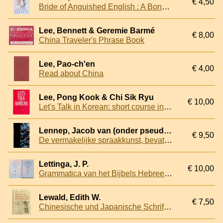
€ 4,50
Bride of Anguished English : A Bonanza of Bloopers, Botches and Blunders
Lee, Bennett & Geremie Barmé
€ 8,00
China Traveler's Phrase Book
Lee, Pao-ch'en
€ 4,00
Read about China
Lee, Pong Kook & Chi Sik Ryu
€ 10,00
Let's Talk in Korean: short course in Korean Conversation for Self Study
Lennep, Jacob van (onder pseudoniem: Een Lid van de Akademie)
€ 9,50
De vermakelijke spraakkunst, bevattende de meest noodige regels en voorschriften om De Nederduitsche Taal, gelijk die uit den mond van beschaaftde lieden gehoord wordt, te leeren spreken en schrijven, en zelfs om daarin te dichten
Lettinga, J. P.
€ 10,00
Grammatica van het Bijbels Hebreeuws: Hulpboek bij de grammatica van het Bijbels Hebreeuws (2 delen)
Lewald, Edith W.
€ 7,50
Chinesische und Japanische Schriftzeichen. Geschichte, Entstehung, Bedeutung