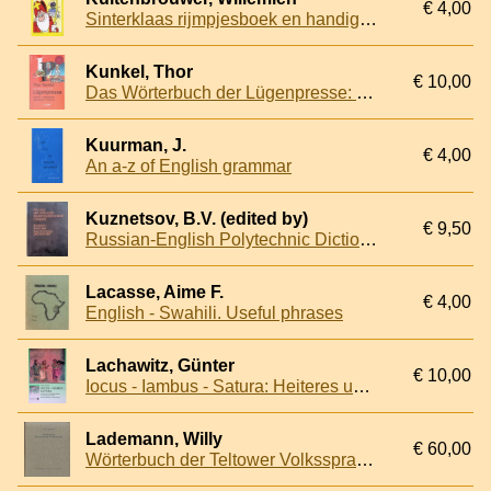
€ 4,00
Sinterklaas rijmpjesboek en handige rijmwoorden op alfabetische volgorde
Kunkel, Thor
€ 10,00
Das Wörterbuch der Lügenpresse: Deutsch-Lügenpresse; Lügenpresse-Deutsch
Kuurman, J.
€ 4,00
An a-z of English grammar
Kuznetsov, B.V. (edited by)
€ 9,50
Russian-English Polytechnic Dictionary. About 90000 entries
Lacasse, Aime F.
€ 4,00
English - Swahili. Useful phrases
Lachawitz, Günter
€ 10,00
Iocus - Iambus - Satura: Heiteres und Hintergründiges in lateinischen Texten
Lademann, Willy
€ 60,00
Wörterbuch der Teltower Volkssprache (Telschet Wöderbuek)