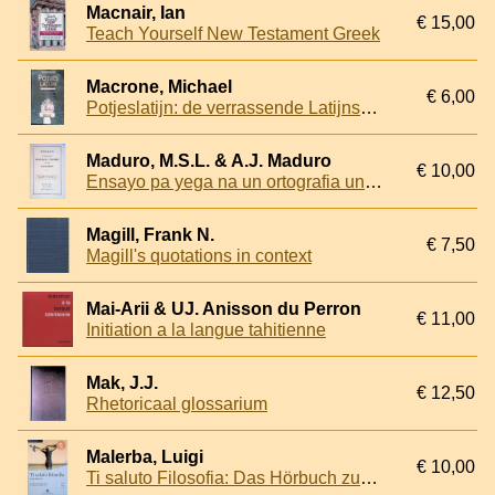
Macnair, Ian
€ 15,00
Teach Yourself New Testament Greek
Macrone, Michael
€ 6,00
Potjeslatijn: de verrassende Latijnse en Griekse oorsprong van veel gebruikte uitdrukkingen in het hedendaags Nederlands
Maduro, M.S.L. & A.J. Maduro
€ 10,00
Ensayo pa yega na un ortografia uniforme pa nos Papiamentu
Magill, Frank N.
€ 7,50
Magill's quotations in context
Mai-Arii & UJ. Anisson du Perron
€ 11,00
Initiation a la langue tahitienne
Mak, J.J.
€ 12,50
Rhetoricaal glossarium
Malerba, Luigi
€ 10,00
Ti saluto Filosofia: Das Hörbuch zum Sprachen lernen: Sechs ausgewählte Kurzgeschichten. Niveau A2