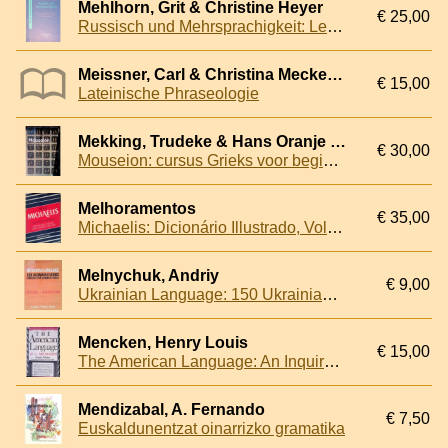
Mehlhorn, Grit & Christine Heyer
€ 25,00
Russisch und Mehrsprachigkeit: Lehren und Lernen von Russisch an deutschen Schulen in einem vereinten Europa
Meissner, Carl & Christina Meckelnborg
€ 15,00
Lateinische Phraseologie
Mekking, Trudeke & Hans Oranje & Johannes Oranje
€ 30,00
Mouseion: cursus Grieks voor beginners
Melhoramentos
€ 35,00
Michaelis: Dicionário Illustrado, Volume II, Portugues-Ingles = Illustrated Dictionary, Volume II, Portuguese-English
Melnychuk, Andriy
€ 9,00
Ukrainian Language: 150 Ukrainian Verbs Conjugated in Common Tenses
Mencken, Henry Louis
€ 15,00
The American Language: An Inquiry Into the Development of English in the United States
Mendizabal, A. Fernando
€ 7,50
Euskaldunentzat oinarrizko gramatika