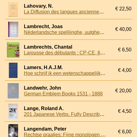
Lahovary, N.
€ 22,50
La Diffusion des langues anciennes du proche-orient. Leurs relations avec le Basque, le Dravidien et les parlers Indo-Europeens primitifs
Lambrecht, Joas
€ 40,00
Néderlandsche spellijnghe, uutghesteld by vrághe ende andwoorde, tot onderwijs der jonghers voor haar earste beghin
Lambrechts, Chantal
€ 6,50
Larousse des débutants : CP-CE, 6-8 ans. Dictionnaire 6500 mots
Lamers, H.A.J.M.
€ 4,00
Hoe schrijf ik een wetenschappelijke tekst ?. Een handleiding om scripties, verslagen, dissertaties, rapporten en beleidsnota's te schrijven
Landwehr, John
€ 20,00
German Emblem Books 1531 - 1888
Lange, Roland A.
€ 4,50
201 Japanese Verbs. Fully Described in all Inflections Moods, Aspects, and Formality Levels
Langendam, Peter
€ 6,00
Rechtse praatjes: Fijne monologen, dialogen en andere vormen van spraakverwarring.