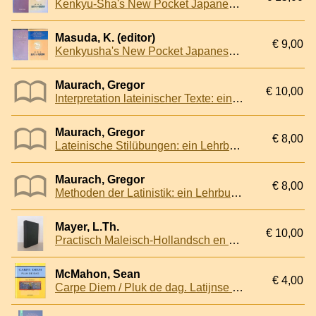
Kenkyu-Sha's New Pocket Japanese-English Dictionary
Masuda, K. (editor)
€ 9,00
Kenkyusha's New Pocket Japanese-English Dictionary - Revised Edition
Maurach, Gregor
€ 10,00
Interpretation lateinischer Texte: ein Lehrbuch zum Selbstunterricht
Maurach, Gregor
€ 8,00
Lateinische Stilübungen: ein Lehrbuch zum Selbstunterricht
Maurach, Gregor
€ 8,00
Methoden der Latinistik: ein Lehrbuch zum Selbstunterricht
Mayer, L.Th.
€ 10,00
Practisch Maleisch-Hollandsch en Hollandsch-Maleisch handwoordenboek benevens kort begrip der Maleische woordvorming en spraakleer
McMahon, Sean
€ 4,00
Carpe Diem / Pluk de dag. Latijnse uitdrukkingen voorzien van een Nederlandse vertaling