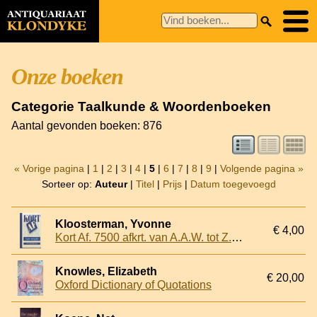
Onze boeken
Categorie Taalkunde & Woordenboeken
Aantal gevonden boeken: 876
« Vorige pagina
|
1
|
2
|
3
|
4
|
5
|
6
|
7
|
8
|
9
|
Volgende pagina »
Sorteer op:
Auteur
|
Titel
|
Prijs
|
Datum toegevoegd
Kloosterman, Yvonne
€ 4,00
Kort Af. 7500 afkrt. van A.A.W. tot Z.IJ.P.
Knowles, Elizabeth
€ 20,00
Oxford Dictionary of Quotations