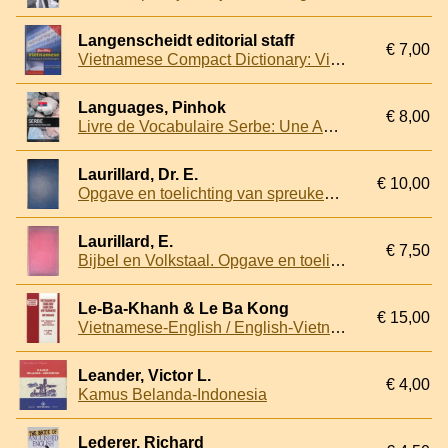
Langenscheidt editorial staff
€ 7,00
Vietnamese Compact Dictionary: Vietnamese-English English-Vietnamese
Languages, Pinhok
€ 8,00
Livre de Vocabulaire Serbe: Une Approche Thématique
Laurillard, Dr. E.
€ 10,00
Opgave en toelichting van spreuken en gezegden in de volkstaal, aan den Bijbel ontleend
Laurillard, E.
€ 7,50
Bijbel en Volkstaal. Opgave en toelichting van spreuken of gezegden in de volkstaal, aan den bijbel ontleend
Le-Ba-Khanh & Le Ba Kong
€ 15,00
Vietnamese-English / English-Vietnamese Standard Dictionary With a Supplement of New Words, English-Vietnamese
Leander, Victor L.
€ 4,00
Kamus Belanda-Indonesia
Lederer, Richard