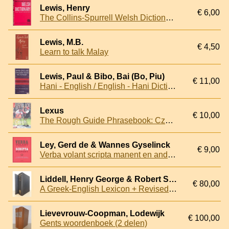
Lewis, Henry
€ 6,00
The Collins-Spurrell Welsh Dictionary: Welsh-English English-Welsh
Lewis, M.B.
€ 4,50
Learn to talk Malay
Lewis, Paul & Bibo, Bai (Bo, Piu)
€ 11,00
Hani - English / English - Hani Dictionary. Haqniqdoq - Yilyidoq. Doqlo - Soqdaoq
Lexus
€ 10,00
The Rough Guide Phrasebook: Czech
Ley, Gerd de & Wannes Gyselinck
€ 9,00
Verba volant scripta manent en andere Latijnse spreuken die de tand des tijds doorstonden
Liddell, Henry George & Robert Scott
€ 80,00
A Greek-English Lexicon + Revised Supplement (2 volumes)
Lievevrouw-Coopman, Lodewijk
€ 100,00
Gents woordenboek (2 delen)