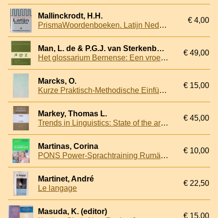
Mallinckrodt, H.H.
€ 4,00
PrismaWoordenboeken. Latijn Nederlands
Man, L. de & P.G.J. van Sterkenburg
€ 49,00
Het glossarium Bernense: Een vroegmiddelnederlandse tweetalige Latijns-Limburgs woordenlijst
Marcks, O.
€ 15,00
Kurze Praktisch-Methodische Einführung in die Bataksprache
Markey, Thomas L.
€ 45,00
Trends in Linguistics: State of the art reports 13: Frisian
Martinas, Corina
€ 10,00
PONS Power-Sprachtraining Rumänisch: Wortschatz, Grammatik und Kommunikation gezielt trainieren + CD
Martinet, André
€ 22,50
Le langage
Masuda, K. (editor)
€ 15,00