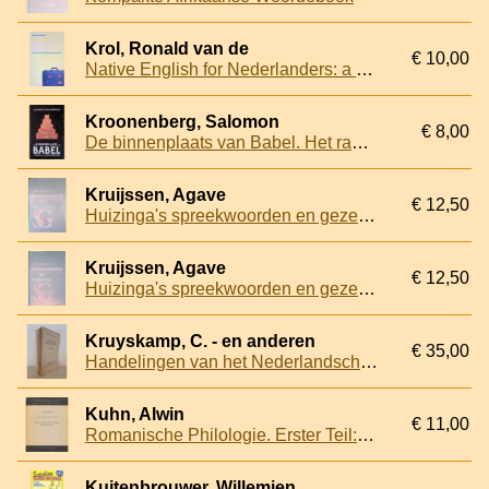
Krol, Ronald van de
€ 10,00
Native English for Nederlanders: a personal, cultural and grammatical guide
Kroonenberg, Salomon
€ 8,00
De binnenplaats van Babel. Het raadsel van de spraakverwarring
Kruijssen, Agave
€ 12,50
Huizinga's spreekwoorden en gezegden: herkomst, verklaring en vergelijking met Frans, Duits en Engels
Kruijssen, Agave
€ 12,50
Huizinga's spreekwoorden en gezegden: herkomst, verklaring en vergelijking met Frans, Duits en Engels
Kruyskamp, C. - en anderen
€ 35,00
Handelingen van het Nederlandsche Philologen-Congres, 1946-1960 (7 afleveringen)
Kuhn, Alwin
€ 11,00
Romanische Philologie. Erster Teil: Die romanischen Sprachen
Kuitenbrouwer, Willemien