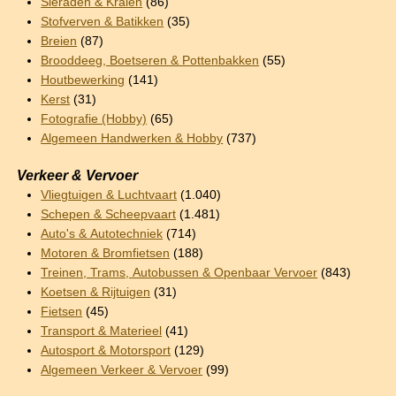
Sieraden & Kralen
(86)
Stofverven & Batikken
(35)
Breien
(87)
Brooddeeg, Boetseren & Pottenbakken
(55)
Houtbewerking
(141)
Kerst
(31)
Fotografie (Hobby)
(65)
Algemeen Handwerken & Hobby
(737)
Verkeer & Vervoer
Vliegtuigen & Luchtvaart
(1.040)
Schepen & Scheepvaart
(1.481)
Auto's & Autotechniek
(714)
Motoren & Bromfietsen
(188)
Treinen, Trams, Autobussen & Openbaar Vervoer
(843)
Koetsen & Rijtuigen
(31)
Fietsen
(45)
Transport & Materieel
(41)
Autosport & Motorsport
(129)
Algemeen Verkeer & Vervoer
(99)