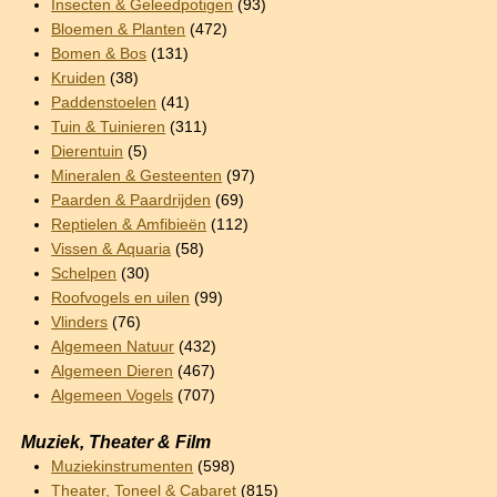
Insecten & Geleedpotigen
(93)
Bloemen & Planten
(472)
Bomen & Bos
(131)
Kruiden
(38)
Paddenstoelen
(41)
Tuin & Tuinieren
(311)
Dierentuin
(5)
Mineralen & Gesteenten
(97)
Paarden & Paardrijden
(69)
Reptielen & Amfibieën
(112)
Vissen & Aquaria
(58)
Schelpen
(30)
Roofvogels en uilen
(99)
Vlinders
(76)
Algemeen Natuur
(432)
Algemeen Dieren
(467)
Algemeen Vogels
(707)
Muziek, Theater & Film
Muziekinstrumenten
(598)
Theater, Toneel & Cabaret
(815)