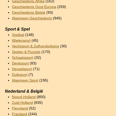
Geschiedenis Afrika
(162)
Geschiedenis Oost-Europa
(259)
Geschiedenis België
(93)
Algemeen Geschiedenis
(945)
Sport & Spel
Voetbal
(148)
Wielersport
(45)
Vechtsport & Zelfverdediging
(30)
Spelen & Puzzels
(170)
Schaatssport
(32)
Denksport
(83)
Hengelsport
(71)
Duiksport
(7)
Algemeen Sport
(195)
Nederland & België
Noord-Holland
(850)
Zuid-Holland
(835)
Flevoland
(52)
Friesland
(244)