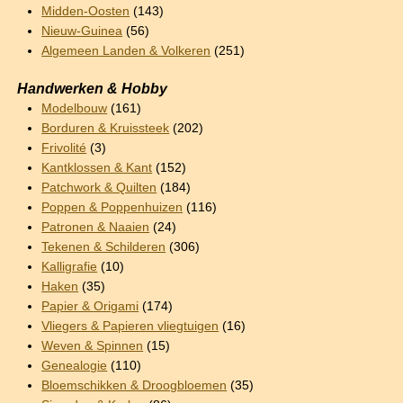
Midden-Oosten
(143)
Nieuw-Guinea
(56)
Algemeen Landen & Volkeren
(251)
Handwerken & Hobby
Modelbouw
(161)
Borduren & Kruissteek
(202)
Frivolité
(3)
Kantklossen & Kant
(152)
Patchwork & Quilten
(184)
Poppen & Poppenhuizen
(116)
Patronen & Naaien
(24)
Tekenen & Schilderen
(306)
Kalligrafie
(10)
Haken
(35)
Papier & Origami
(174)
Vliegers & Papieren vliegtuigen
(16)
Weven & Spinnen
(15)
Genealogie
(110)
Bloemschikken & Droogbloemen
(35)