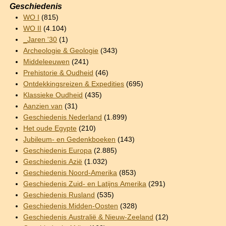
Geschiedenis
WO I
(815)
WO II
(4.104)
_Jaren '30
(1)
Archeologie & Geologie
(343)
Middeleeuwen
(241)
Prehistorie & Oudheid
(46)
Ontdekkingsreizen & Expedities
(695)
Klassieke Oudheid
(435)
Aanzien van
(31)
Geschiedenis Nederland
(1.899)
Het oude Egypte
(210)
Jubileum- en Gedenkboeken
(143)
Geschiedenis Europa
(2.885)
Geschiedenis Azië
(1.032)
Geschiedenis Noord-Amerika
(853)
Geschiedenis Zuid- en Latijns Amerika
(291)
Geschiedenis Rusland
(535)
Geschiedenis Midden-Oosten
(328)
Geschiedenis Australië & Nieuw-Zeeland
(12)