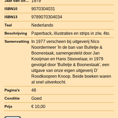
1979
Jaar van uitgave
9070304031
ISBN10
9789070304034
ISBN13
Nederlands
Taal
Paperback, illustraties en strips in z/w, 4to.
Beschrijving
In 1977 verscheen bij uitgeverij Nico
Samenvatting
Noordermeer 'In de ban van Bulletje &
Boonestaak, samengesteld door Jan
Kooijman en Hans Stoovelaar, in 1979
gevolgd door 'Bulletje & Boonestaak', een
uitgave van onze eigen uitgeverij D'
Roodkoopren Knoop. Beide boeken waren
al snel uitverkocht.
48
Pagina's
Goed
Conditie
€ 10,00
Prijs